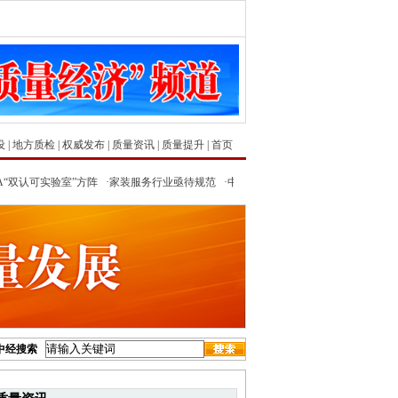
设
|
地方质检
|
权威发布
|
质量资讯
|
质量提升
|
首页
双认可实验室”方阵
·
家装服务行业亟待规范
·
中经评论：注册资本上万亿元的虚与实
中经搜索