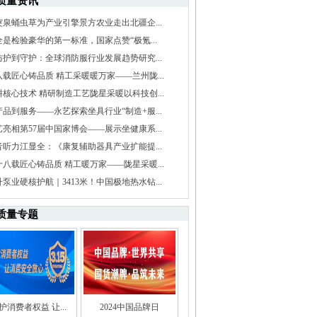
质量资讯
突泉蛹虫草为产业引擎景方农业走出北疆企...
全是检验豪华的第一标准，国家点赞“极氪...
防护到守护：全球消防服行业发展趋势研究...
八载匠心铸品质 精工采暖暖万家——兰州陇...
耕核心技术 精研制造工艺陇星采暖以科技创...
产品到服务——永艺探索坐具行业“制造+服...
艺亮相第57届中国家博会——展示坐健康系...
音听力江显全：《康复辅助器具产业扩能提...
十八载匠心铸品质 精工暖万家——陇星采暖...
泵业硬核护航｜3413米！中国极地热水钻...
质量专题
护消费者权益 让...
2024中国品牌日