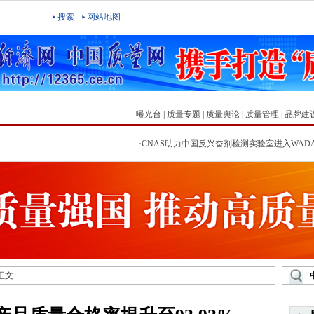
搜索
网站地图
曝光台
|
质量专题
|
质量舆论
|
质量管理
|
品牌建
·
CNAS助力中国反兴奋剂检测实验室进入WADA“
 正文