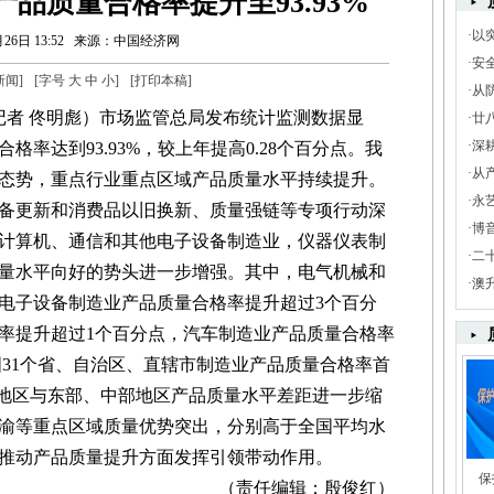
产品质量合格率提升至93.93%
·
以
26日 13:52
来源：中国经济网
·
安
新闻
]
[字号
大
中
小
]
[
打印本稿
]
·
从
者 佟明彪）市场监管总局发布统计监测数据显
·
廿
·
深
格率达到93.93%，较上年提高0.28个百分点。我
·
从
态势，重点行业重点区域产品质量水平持续提升。
·
永
更新和消费品以旧换新、质量强链等专项行动深
·
博
计算机、通信和其他电子设备制造业，仪器仪表制
·
二
量水平向好的势头进一步增强。其中，电气机械和
·
澳升
电子设备制造业产品质量合格率提升超过3个百分
率提升超过1个百分点，汽车制造业产品质量合格率
国31个省、自治区、直辖市制造业产品质量合格率首
北地区与东部、中部地区产品质量水平差距进一步缩
渝等重点区域质量优势突出，分别高于全国平均水
分点，在推动产品质量提升方面发挥引领带动作用。
保
（责任编辑：殷俊红）