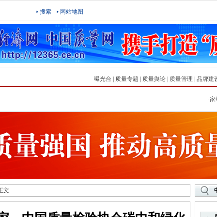
搜索
网站地图
曝光台
|
质量专题
|
质量舆论
|
质量管理
|
品牌建
·
家装
 正文