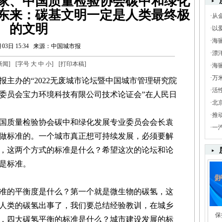
家、中国质量检验协会碳中和绿化
东来：碳基文明一定是人类最终极
·
从
的文明
·
以
·
海
03日 15:34
来源：中国城市报
·
漂
新闻
]
[字号
大
中
小
]
[
打印本稿
]
·
海骊
·
万
市报主办的“2022无废城市论坛暨中国城市管理研究院
·
活
委员会宝力环境科技有限公司技术论证会”在人民日
·
北
·
推
质量检验协会碳中和绿化发展专业委员会会长袁
·
一
做标准的。一个城市真正想可持续发展，必须要解
，这两个方式的标准是什么？希望这次的论坛和论
是标准。
的平衡度是什么？第一个就是微生物的碳氢，这
人类的碳氢出事了，我们要总结经验教训，在城乡
保
，四大碳氢平衡的标准是什么？城市建设发展的标