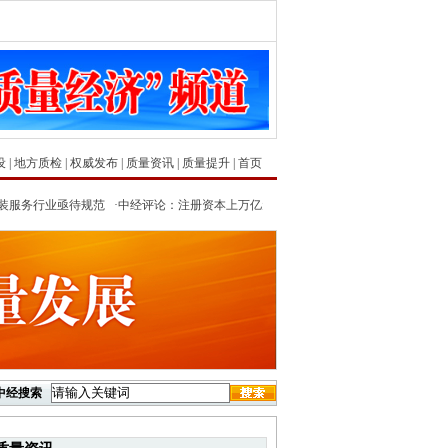
设
|
地方质检
|
权威发布
|
质量资讯
|
质量提升
|
首页
服务行业亟待规范
·
中经评论：注册资本上万亿元的虚与实
·
深港穗科技集群何以名列
中经搜索