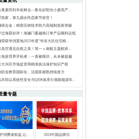
质量资讯
金黄麦田到丰收粮仓—鲁化好阳光小麦高产...
爱筑家，第九届全民恋家节收官！
骊镁合金：精密压铸技术助力高端制造新突破
洋过海获好评！海骊门窗越南订单产品顺利运抵
荣获华润置地2025年度“华东大区住宅精...
米高空遇见自然之美！简一ｘ南航主题航班...
性免疫营养开拓者：一直被模仿，从未被超越
京大兴区市场监管局精准执法保护知识产权
动职业教育国际化，法国富丽凯持续发力
汽丰田以系统性安全与QDR体系引领新能源车...
质量专题
护消费者权益 让...
2024中国品牌日