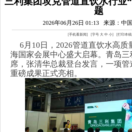
三利集团攻克管道直饮水行业“
题
2026年06月26日 01:13
来源：中
[
手机看新闻
]
[字号
大
中
小
]
[
打印本稿
6月10日，2026管道直饮水高
海国家会展中心盛大启幕。青岛三
席，张清华总裁登台发言，一项管
重磅成果正式亮相。