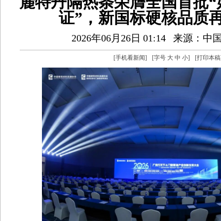
麓特丹隔热条荣膺全国首批“
证”，新国标硬核品质
2026年06月26日 01:14
来源：中
[
手机看新闻
]
[字号
大
中
小
]
[
打印本稿