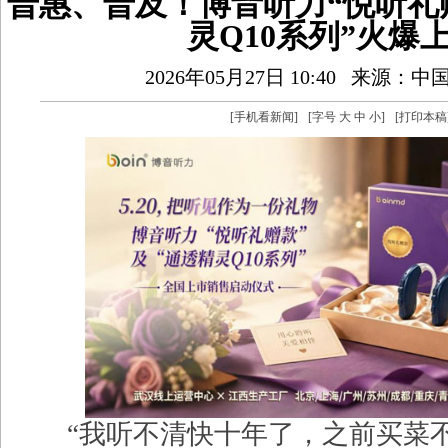
普惠、普及！博音听力“悦听礼
灵Q10系列”火爆
2026年05月27日 10:40
来源：中
[
手机看新闻
]
[字号
大
中
小
]
[
打印本稿
“我听不清快十年了，之前买菜