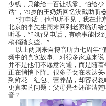
少钱，只能给一百让找零。怕给少
话”，79岁的王奶奶回忆没戴助听
“打电话，他也听不见，我在北
北京的李先生周末回到老家临沂给
听器，“能听见电话，有啥事能找
稍稍踏实些。”
以上两则来自博音听力七周年“值
频中的真实故事。对很多家庭来说
并不是他们不愿意沟通，而是随着
正在悄悄下降。很多子女在表达关
到鲜花、红包、营养品，却容易忽
更真实的问题：父母是否还能清楚
音？