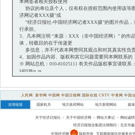
本网签署相关授权使用
协议的单位及个人，仅有权在授权范围内使用该等图
济网记者XXX摄”或
“经济日报社-中国经济网记者XXX摄”的图片作品
行承担。
3、凡本网注明 “来源：XXX（非中国经济网）” 的
体，转载目的在于传递更
多信息，并不代表本网赞同其观点和对其真实性负
4、如因作品内容、版权和其它问题需要同本网联系的，
※ 网站总机：010-81025111 有关作品版权事宜请联系：01
人民网
新华网
中国网
中国日报网
国际在线
CNTV
中青网
中国
友情链接
国家机关
地方政府网站
地方新闻网站
媒体
关于经济日报社
－
关于中国经济网
－
网站大事记
－
网站诚聘
经济日报报业集团法律顾问：
北京市鑫
中国经济网
版权所有
互联网新闻信息服务许可证(1